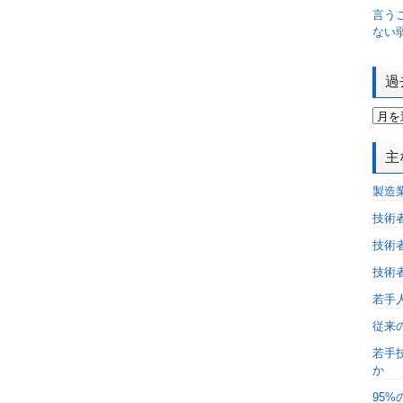
言う
ない
過
主
製造
技術
技術
技術
若手
従来
若手
か
95