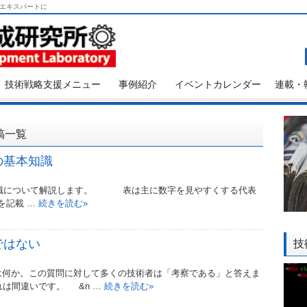
エキスパートに
技術戦略支援メニュー
事例紹介
イベントカレンダー
連載・
稿一覧
の基本知識
識について解説します。 表は主に数字を見やすくする代表
を記載 …
続きを読む
»
ではない
技
か。この質問に対して多くの技術者は「考察である」と答えま
は間違いです。 &n …
続きを読む
»