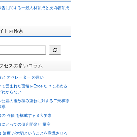
報告に関する一般人材育成と技術者育成
イト内検索
クセスの多いコラム
者と オペレーター の違い
フで囲まれた面積をExcelだけで求める
がわからない
や公差の複数積み重ねに対する二乗和導
指導
者の 評価 を構成する３大要素
者にとっての研究開発と 量産
は 鮮度 が大切ということを意識させる