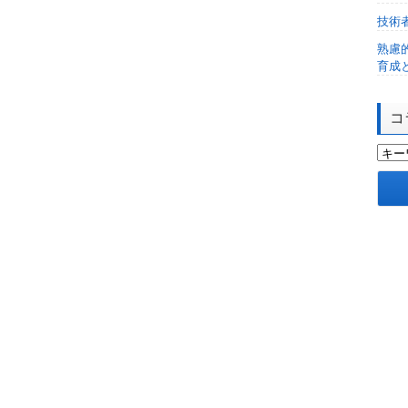
技術
熟慮
育成
コ