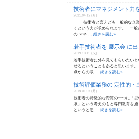
技術者にマネジメント力をつけ
2021.04.12 (月)
技術者と言えども一般的な企業の
くという力が求められます。 一般的
の マネ …
続きを読む
»
若手技術者を 展示会 に
2019.10.15 (火)
若手技術者に外を見てもらいたいと
せるということもあると思います。
点からの取 …
続きを読む
»
技術評価業務の 定性的・
2019.01.07 (月)
技術者の特徴的な資質の一つに「思
系」という考えのもと専門教育を施
というと悪 …
続きを読む
»