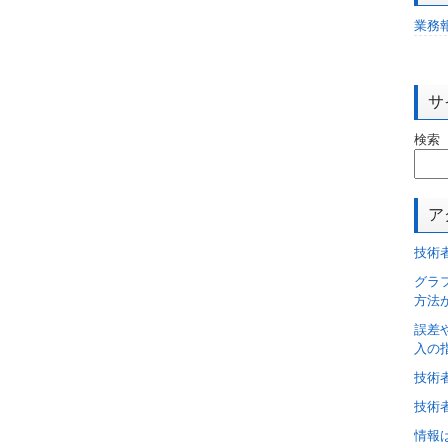
業務
サ
検索
ア
技術
グラ
方法
誤差
入の
技術
技術
情報