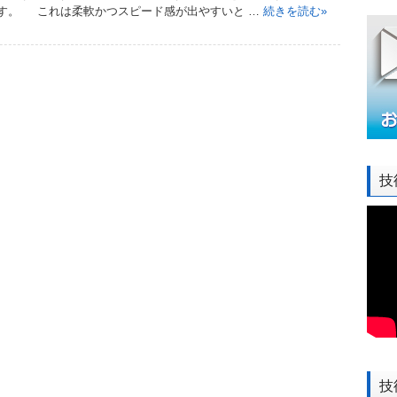
す。 これは柔軟かつスピード感が出やすいと …
続きを読む
»
技
技