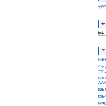
業務
サ
検索
ア
技術
グラ
方法
誤差
入の
技術
技術
情報