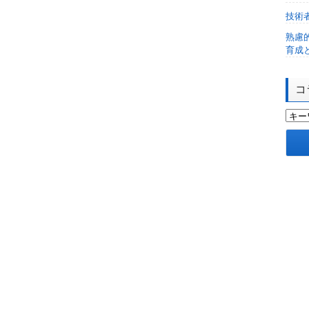
技術
熟慮
育成
コ