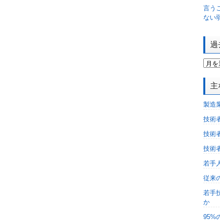
言う
ない
過
主
製造
技術
技術
技術
若手
従来
若手
か
95