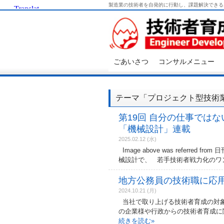
製造業の技術者を自発的に行動し、課題解決できる
ごあいさつ
コンサルメニュー
テーマ「プロジェクト型技術
第19回 自分の仕事では
「機械設計」連載
2025.02.12 (水)
Image above was refer
械設計で、 若手技術者戦力化のワ
地方公務員の技術職に応
2024.10.21 (月)
当社で取り上げる技術者育成の対象
の企業様や行政からの技術者育成に
続きを読む
»