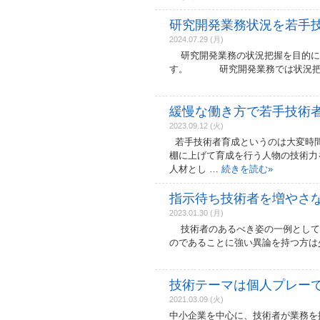
研究開発業務状況を若手
2024.07.29 (月)
研究開発業務の状況把握を目的に
す。 研究開発業務では状況把
緩慢な働き方で若手技術
2023.09.12 (火)
若手技術者育成というのは大変時間
棚に上げて育成を行う人物の技術力
人材とし …
続きを読む
»
指示待ち技術者を増やさ
2023.01.30 (月)
技術者のあるべき姿の一例として
のであることに強い異論を持つ方は
技術テーマは個人プレー
2021.03.09 (火)
中小企業を中心に、技術者が業務を