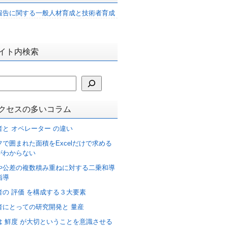
報告に関する一般人材育成と技術者育成
イト内検索
クセスの多いコラム
者と オペレーター の違い
フで囲まれた面積をExcelだけで求める
がわからない
や公差の複数積み重ねに対する二乗和導
指導
者の 評価 を構成する３大要素
者にとっての研究開発と 量産
は 鮮度 が大切ということを意識させる