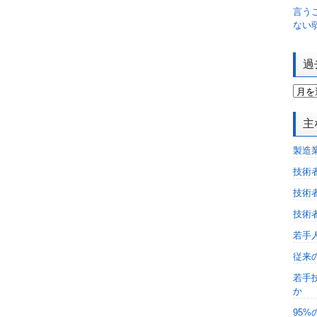
言う
ない
過
主
製造
技術
技術
技術
若手
従来
若手
か
95