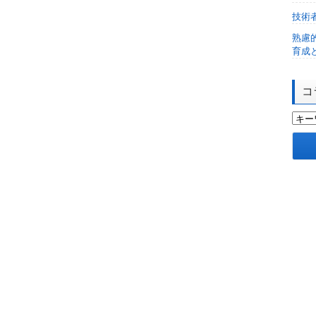
技術
熟慮
育成
コ