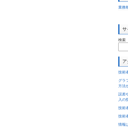
業務
サ
検索
ア
技術
グラ
方法
誤差
入の
技術
技術
情報