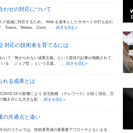
ち合わせの対応について
低減に対応するため、 Web を基本としたサポートや打ち合わ
eams、Webex、Zoom、 …
続きを読む
»
型 対応の技術者を育てるには
において「怖がられない成果主義」という題目の記事が掲載されて
いる「 ジョブ型 」という言葉。 …
続きを読む
»
られる成果とは
tock ) COVID-19 の影響により 在宅勤務 （テレワーク）が続く現在。労
の働き方にも大きな影 …
続きを読む
»
書の共通点と違い
 Pexels ) 今日のコラムでは、技術者育成の最重要アプローチともいえる