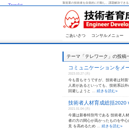
製造業の技術者を自発的に行動し、課題解決できる
ごあいさつ
コンサルメニュー
テーマ「テレワーク」の投稿
コミュニケーションをメ
2023.03.27 (月)
今も昔もそうですが、技術者は対面
人差があるといっても、技術系以外
回避しようと …
続きを読む
»
技術者人材育成総括2020 vo
2021.01.04 (月)
今週は新春特別号である 技術者人材
者の方の関心が高かったものを中心
見 を高めるため …
続きを読む
»