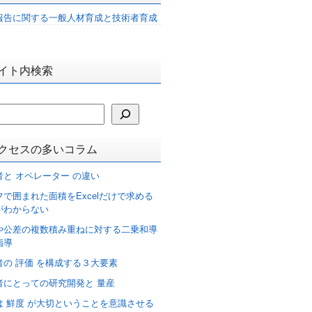
報告に関する一般人材育成と技術者育成
イト内検索
クセスの多いコラム
者と オペレーター の違い
フで囲まれた面積をExcelだけで求める
がわからない
や公差の複数積み重ねに対する二乗和導
指導
者の 評価 を構成する３大要素
者にとっての研究開発と 量産
は 鮮度 が大切ということを意識させる