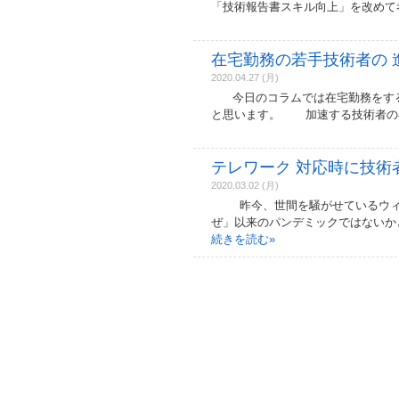
「技術報告書スキル向上」を改めて
在宅勤務の若手技術者の 進捗
2020.04.27 (月)
今日のコラムでは在宅勤務をする若
と思います。 加速する技術者の在
テレワーク 対応時に技術者
2020.03.02 (月)
昨今、世間を騒がせているウィルス
ぜ」以来のパンデミックではないか
続きを読む
»