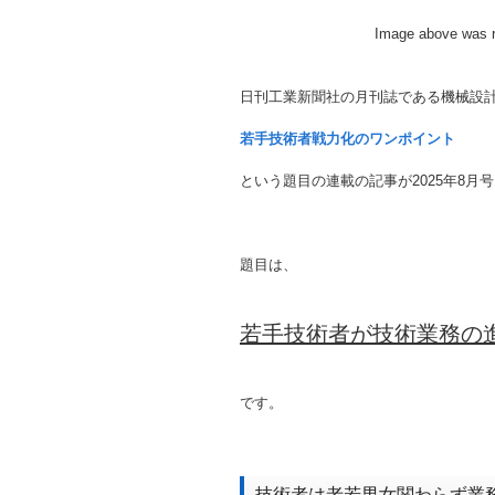
Image above was r
日刊工業新聞社の月刊誌である機械設
若手技術者戦力化のワンポイント
という題目の連載の記事が2025年8月
題目は、
若手技術者が技術業務の
です。
技術者は老若男女関わらず業