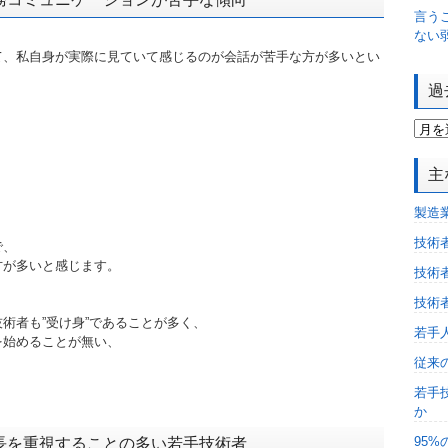
言う
ない
て、私自身が実際に見ていて感じるのが会話が苦手な方が多いとい
過
主
製造
技術
で、
方が多いと感じます。
技術
技術
術者も”受け身”であることが多く、
若手
を始めることが無い、
従来
若手
か
95
長を重視することの多い若手技術者