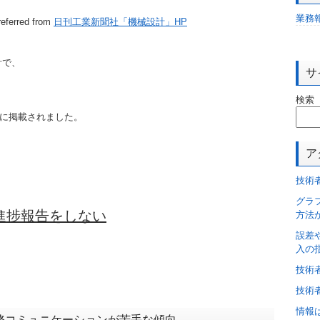
業務
eferred from
日刊工業新聞社「機械設計」HP
計で、
サ
検索
号に掲載されました。
ア
技術
グラ
進捗報告をしない
方法
誤差
入の
技術
技術
情報
務コミュニケーションが苦手な傾向