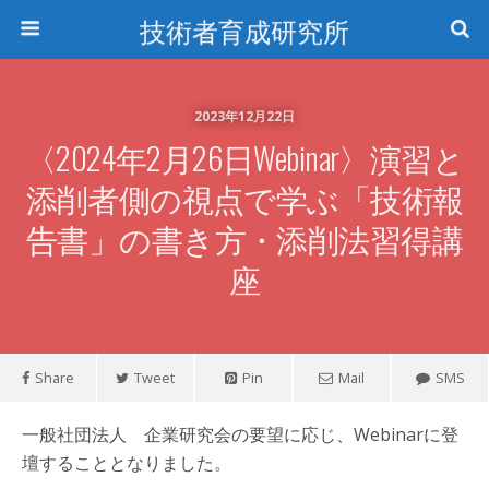
技術者育成研究所
2023年12月22日
〈2024年2月26日Webinar〉演習と
添削者側の視点で学ぶ「技術報
告書」の書き方・添削法習得講
座
Share
Tweet
Pin
Mail
SMS
一般社団法人 企業研究会の要望に応じ、Webinarに登
壇することとなりました。