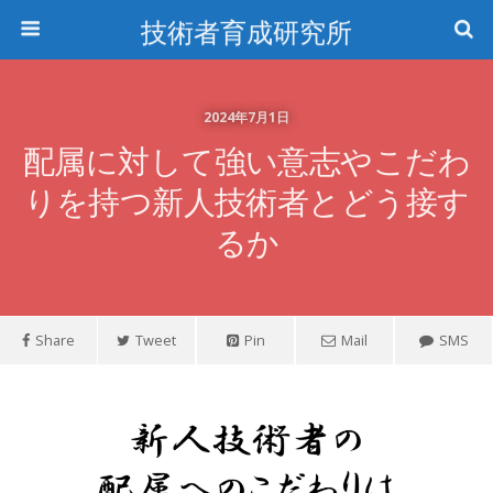
技術者育成研究所
2024年7月1日
配属に対して強い意志やこだわ
りを持つ新人技術者とどう接す
るか
Share
Tweet
Pin
Mail
SMS