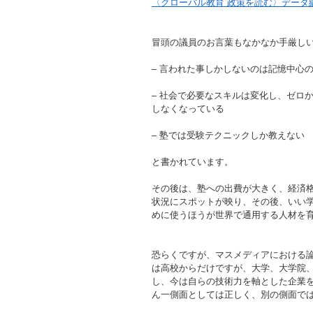
〈グローバル教育 政策を読む〉データ
冒頭の議員のお言葉もなかなか手厳し
– 言われた事しかしないのは記憶中心
– 社会で必要なスキルは変化し、ゼロ
しなくなっている
– 塾では受験テクニックしか教えない
と書かれています。
その後は、塾への出費が大きく、経済
状況にスポットが映り、その後、いい学
めに使うほうが世界で通用する人材を
恐らくですが、マスメディアにおける
は高校からだけですが、大学、大学院
し、今は自らの技術力を軸とした企業
ん一側面としては正しく、別の側面で