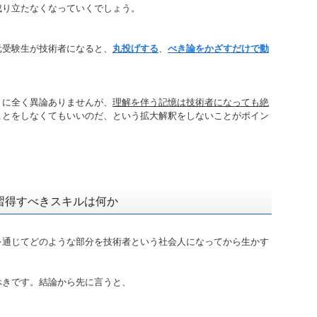
成り立たなくなっていくでしょう。
元受験生が技術者になると、
丸投げする
、
べき論をかざすだけで動
。
とに全く異論ありませんが、
理解を伴う記憶は技術者になっても絶
ことをしなくてもいいのだ、という拡大解釈をしないことがポイン
習得すべきスキルは何か
を通じてどのような部分を技術者という社会人になってから生かす
べきです。結論から先に言うと、