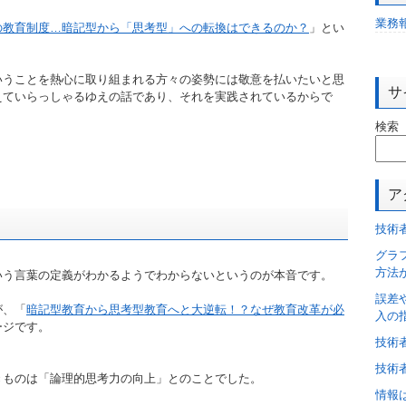
業務
の教育制度…暗記型から「思考型」への転換はできるのか？
」とい
いうことを熱心に取り組まれる方々の姿勢には敬意を払いたいと思
サ
えていらっしゃるゆえの話であり、それを実践されているからで
検索
ア
技術
グラ
方法
いう言葉の定義がわかるようでわからないというのが本音です。
誤差
が、「
暗記型教育から思考型教育へと大逆転！？なぜ教育改革が必
入の
ージです。
技術
技術
きものは「論理的思考力の向上」とのことでした。
情報