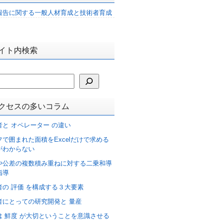
報告に関する一般人材育成と技術者育成
イト内検索
クセスの多いコラム
者と オペレーター の違い
フで囲まれた面積をExcelだけで求める
がわからない
や公差の複数積み重ねに対する二乗和導
指導
者の 評価 を構成する３大要素
者にとっての研究開発と 量産
は 鮮度 が大切ということを意識させる