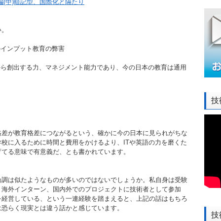
編(中)暗記型、国際化と隔たり
い。
のインプット教育の弊害
から創出する力、マネジメント能力であり、今の日本の教育は通用
技
格差が教育格差につながるという、確かに今の日本に見られがちな
校に入るために時間と費用をかけるより、ITや英語の力を磨くた
育てる意味で有意義だ、とも書かれています。
論調は似たようなものが多いのではないでしょうか。私自身は受験
、海外インターン、国内外でのプロジェクトに技術者として参加
を経営している、という一連経験を踏まえると、上記の話はもちろ
は恐らく現実とは違う話かと感じています。
技