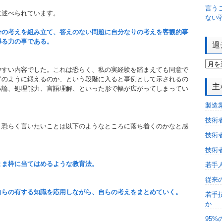
言う
に述べられています。
ない
分の考えを組み立て、答えのない問題に自分なりの考えを客観的事
得る力の事である。
過
やすい内容でした。これは恐らく、私の実経験を踏まえても同意で
どのように鍛えるのか、という段階に入ると事例として示されるの
主
推論、処理能力、言語理解、といった形で幅が広がってしまってい
製造
技術
、恐らく言いたいことは以下のようなところに落ち着くのかなと感
技術
技術
まま枠に当てはめるような教育法。
若手
従来
自らの有する知識を応用しながら、自らの考えをまとめていく。
若手
か
95