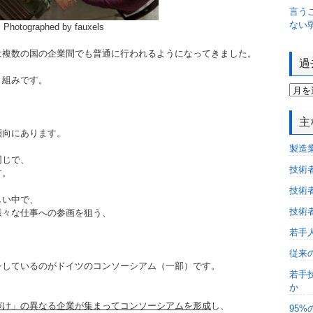
言う
ない
Photographed by fauxels
は複数の国の企業間でも普通に行われるようになってきました。
過
り組みです。
主
傾向にあります。
製造
同じで、
技術
す。
技術
しい中で、
技術
様々な仕事への参画を狙う、
若手
従来
をしているのがドイツのコンソーシアム（一部）です。
若手
か
、
づけ」の異なる企業が集まってコンソーシアムを形成
し、
95