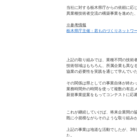
当社に対する栃木県庁からの依頼に応
異業種技術者交流の構築事業を進めた
※参考情報
栃木県庁主催：若ものづくりネットワ
上記の取り組みでは、業種不問の技術
技術領域はもちろん、所属企業も異なる
協業の必要性を実践を通じて学んでい
その関係は県としての事業自体が終わ
業務時間外の時間を使って複数の有志
新規事業提案をもってコンテストに応
これが継続していけば、将来企業間の
既に小規模ながらそのような取り組み
上記の事業は地道な活動でしたが、3
た。