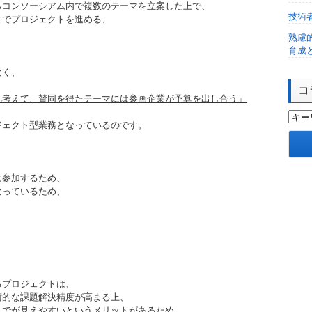
らコンソーシアム内で複数のテーマを立案した上で、
技術
とでプロジェクトを進める、
熟慮
育成
なく、
コ
れ考えて、賛同を得たテーマには参画企業が予算を出し合う」
ジェクト型業務となっているのです。
に参加するため、
なっているため、
るプロジェクトは、
術的な課題解決精度が高まる上、
までが見えやすいというメリットがあるため、