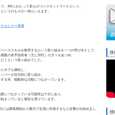
じて、4年にわたって若ものづくりネットワークという、
、というのもその一例といえます。
ークセミナー登壇
者ベーススキルを教育するという取り組みを一つの呼び水として、
技
複数の若手技術者（主に20代）の方々をあつめ、
ただくという取り組みでした。
った今でも継続し、
メンバーが自主的に取り組み、
募する等、能動的な活動につながっています。
協業につながっている可能性は十分にあり、
が始まっていると報告を受けています。
年目には募集開始から数日で定員に到達するなど反響が出始めまし
技