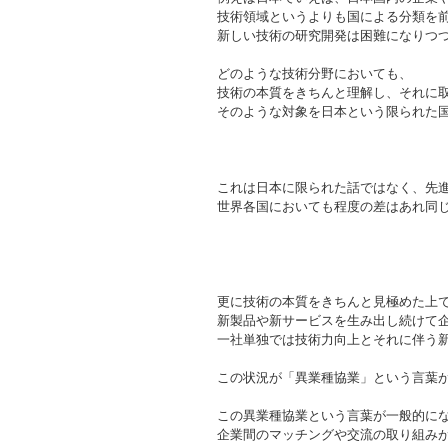
技術領域というよりも国による分類を
新しい技術の研究開発は困難になりつ
どのような技術分野においても、
技術の本質をきちんと理解し、それに
そのような対象を日本という限られた
これは日本に限られた話ではなく、先
世界各国においても程度の差はあれ同
更に技術の本質をきちんと見極めた上
新製品や新サービスを生み出し続けて
一社単独では技術力向上とそれに伴う
この状況が「異業種協業」という言葉
この異業種協業という言葉が一般的に
企業間のマッチングや交流の取り組み