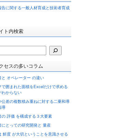
報告に関する一般人材育成と技術者育成
イト内検索
クセスの多いコラム
者と オペレーター の違い
フで囲まれた面積をExcelだけで求める
がわからない
や公差の複数積み重ねに対する二乗和導
指導
者の 評価 を構成する３大要素
者にとっての研究開発と 量産
は 鮮度 が大切ということを意識させる