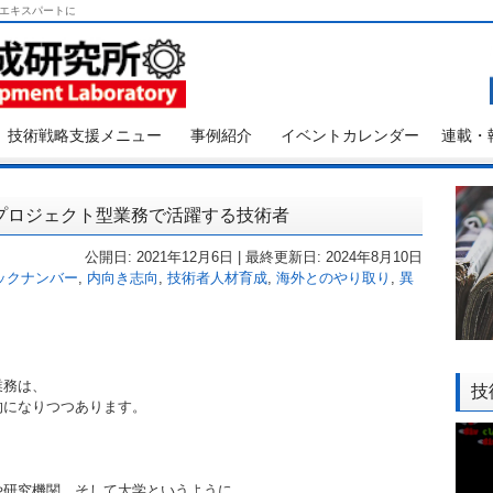
エキスパートに
技術戦略支援メニュー
事例紹介
イベントカレンダー
連載・
プロジェクト型業務で活躍する技術者
公開日: 2021年12月6日 | 最終更新日: 2024年8月10日
ックナンバー
,
内向き志向
,
技術者人材育成
,
海外とのやり取り
,
異
業務は、
技
的になりつつあります。
や研究機関、そして大学というように、