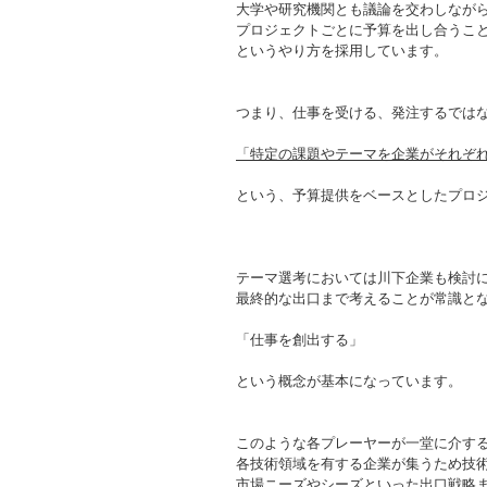
大学や研究機関とも議論を交わしなが
プロジェクトごとに予算を出し合うこ
というやり方を採用しています。
つまり、仕事を受ける、発注するでは
「特定の課題やテーマを企業がそれぞ
という、予算提供をベースとしたプロ
テーマ選考においては川下企業も検討
最終的な出口まで考えることが常識と
「仕事を創出する」
という概念が基本になっています。
このような各プレーヤーが一堂に介す
各技術領域を有する企業が集うため技
市場ニーズやシーズといった出口戦略