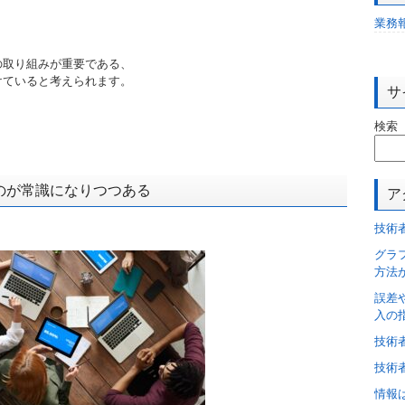
業務
の取り組みが重要である、
けていると考えられます。
サ
検索
のが常識になりつつある
ア
技術
グラ
方法
誤差
入の
技術
技術
情報