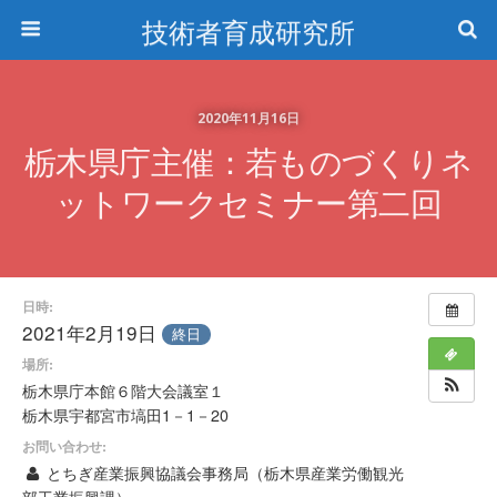
技術者育成研究所
2020年11月16日
栃木県庁主催：若ものづくりネ
ットワークセミナー第二回
日時:
2021年2月19日
終日
場所:
栃木県庁本館６階大会議室１
栃木県宇都宮市塙田1－1－20
お問い合わせ:
とちぎ産業振興協議会事務局（栃木県産業労働観光
部工業振興課）