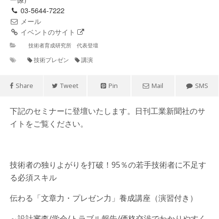
03-5644-7222
メール
イベントのサイト
技術者育成研究所 代表登壇
技術プレゼン
講演
Share
Tweet
Pin
Mail
SMS
下記のセミナーに登壇いたします。日刊工業新聞社のサ
イトをご覧ください。
技術者の独りよがりを打破！95％の若手技術者に不足す
る必須スキル
伝わる「文章力・プレゼン力」養成講座（演習付き）
～設計審査/学会/トラブル報告/価格交渉でわかりやすく